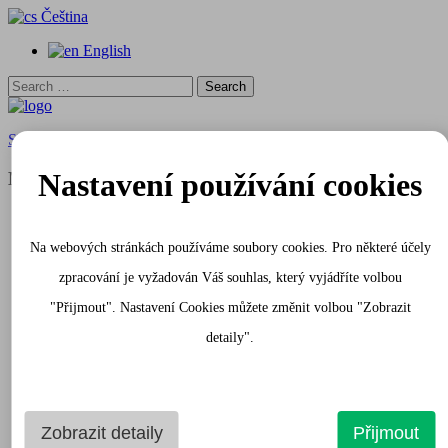
Čeština
English
Search
for:
Skip to content
Nastavení používání cookies
Menu
Úvod
Apartmány
Na webových stránkách používáme soubory cookies. Pro některé účely
White Apartmán
Gray Apartmán
zpracování je vyžadován Váš souhlas, který vyjádříte volbou
Poptávka
Gourmet pasáž
"Přijmout". Nastavení Cookies můžete změnit volbou "Zobrazit
Služby v okolí
detaily".
Fotogalerie
Interiér apartmánů
Obchodní pasáž a exteriér
Památky v okolí
O Praze
Zobrazit detaily
Přijmout
Kontakt