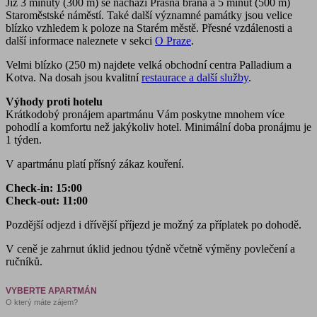
Již 3 minuty (300 m) se nachází Prašná brána a 5 minut (500 m)
Staroměstské náměstí. Také další významné památky jsou velice
blízko vzhledem k poloze na Starém městě. Přesné vzdálenosti a
další informace naleznete v sekci
O Praze
.
Velmi blízko (250 m) najdete velká obchodní centra Palladium a
Kotva. Na dosah jsou kvalitní
restaurace a další služby
.
Výhody proti hotelu
Krátkodobý pronájem apartmánu Vám poskytne mnohem více
pohodlí a komfortu než jakýkoliv hotel. Minimální doba pronájmu je
1 týden.
V apartmánu platí přísný zákaz kouření.
Check-in: 15:00
Check-out: 11:00
Pozdější odjezd i dřívější příjezd je možný za příplatek po dohodě.
V ceně je zahrnut úklid jednou týdně včetně výměny povlečení a
ručníků.
VYBERTE APARTMÁN
O který máte zájem?