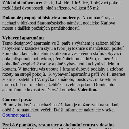
Základní informace:
2+kk, 1-4 lidé, 1 ložnice, 1 obývací pokoj s
rozkládací dvoupostelí, plně zařízeno, velikost 55 m2
Dokonalé propojení historie a moderny.
Apartmán Gray se
nachází v blízkosti Staroměstského náměstí, nedaleko Karlova
mostu a dalších pražských pamětihodností.
Vybavení apartmánu
Tento designový apartmán ve 3. patře s výtahem je zařízen bílým
nábytkem v klasickém stylu a tvoří jej ložnice s manželskou postelí,
komodou, lavicí, toaletním stolíkem a vestavěnou skříní. Obývací
pokoj disponuje pohovkou, přeměnitelnou na lůžko, na němž se
pohodlně vyspí až 2 osoby a plně vybavenou kuchyní s jídelním
koutem. V interiéru vás upoutají krásné dubové podlahy a zdobné
rozety na stropě pokojů. K vybavení apartmánu patří Wi-Fi internet
zdarma, satelitní TV, myčka na nádobí, toustovač, mikrovlnná
trouba, bílá retro lednice, žehlička a žehlící prkno. Dominantou
apartmánu je luxusní značková koupelna
Valentino.
Gourmet pasáž
Přímo v budově se nachází pasáž, kam je možné zajít na snídani,
oběd či romantickou večeři. Další informace naleznete v sekci
Gourmet pasáž
.
Pražské památky, restaurace a obchodní centra v dosahu