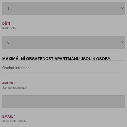
DĚTI
Kolik dětí?
MAXIMÁLNÍ OBSAZENOST APARTMÁNU JSOU 4 OSOBY.
Osobní informace
JMÉNO *
Jak se jmenujete?
EMAIL *
Jaký máte email?