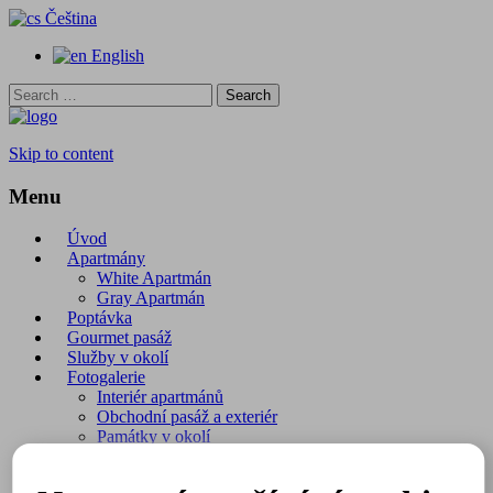
Čeština
English
Search
for:
Skip to content
Menu
Úvod
Apartmány
White Apartmán
Gray Apartmán
Poptávka
Gourmet pasáž
Služby v okolí
Fotogalerie
Interiér apartmánů
Obchodní pasáž a exteriér
Památky v okolí
O Praze
Kontakt