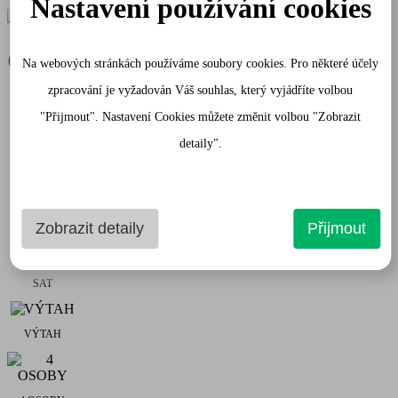
Nastavení používání cookies
Gray Apartmán
Na webových stránkách používáme soubory cookies. Pro některé účely
zpracování je vyžadován Váš souhlas, který vyjádříte volbou
"Přijmout". Nastavení Cookies můžete změnit volbou "Zobrazit
detaily".
WIFI
Zobrazit detaily
Přijmout
TV
SAT
VÝTAH